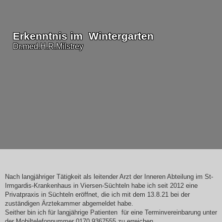
Erkenntnis im Wintergarten
Dr.med.H.R.Milstrey
Nach langjähriger Tätigkeit als leitender Arzt der Inneren Abteilung im St-
Irmgardis-Krankenhaus in Viersen-Süchteln habe ich seit 2012 eine
Privatpraxis in Süchteln eröffnet, die ich mit dem 13.8.21 bei der
zuständigen Ärztekammer abgemeldet habe.
Seither bin ich für langjährige Patienten für eine Terminvereinbarung unter
der Mobiltelefonnummer 0170.9367555 zu erreichen .